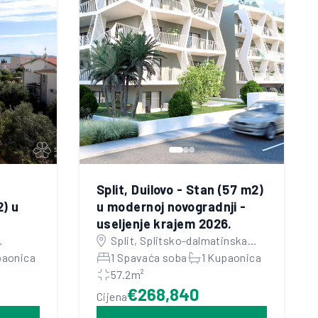
Split, Duilovo - Stan (57 m2)
) u
u modernoj novogradnji -
useljenje krajem 2026.
Split, Splitsko-dalmatinska
paonica
županija
1 Spavaća soba
1 Kupaonica
57.2m²
€268,840
Cijena