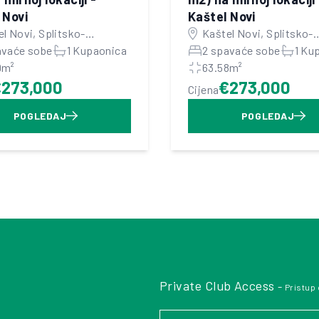
 Novi
Kaštel Novi
l Novi, Splitsko-
Kaštel Novi, Splitsko-
atinska županija
avaće sobe
1 Kupaonica
dalmatinska županija
2 spavaće sobe
1 Ku
9m²
63.58m²
€273,000
€273,000
Cijena
POGLEDAJ
POGLEDAJ
Private Club Access
-
Pristup