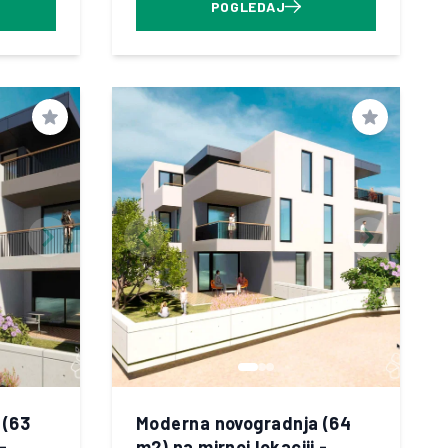
POGLEDAJ
Spremi
Spremi
 (63
Moderna novogradnja (64
-
m2) na mirnoj lokaciji -