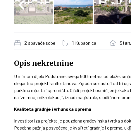
2
1
Stan
spavaće sobe
Kupaonica
Opis nekretnine
U mirnom dijelu Podstrane, svega 500 metara od plaže, smje
elegantno projektiranih stanova. Zgrada se sastoji od tri 
parkirna mjesta i spremišta. Cijeli projekt osmišljen je kak
na iznimnoj mikrolokaciji, iznad magistrale, s odličnom p
Kvaliteta gradnje i vrhunska oprema
Investitor iza projekta je pouzdana građevinska tvrtka s d
Posebna pažnja posvećena je kvaliteti gradnje i opreme, ukl