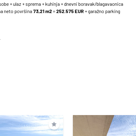
 sobe + ulaz + sprema + kuhinja + dnevni boravak/blagavaonica
pna neto površina
73,21 m2
=
252.575 EUR
+ garažno parking
.
Spremi