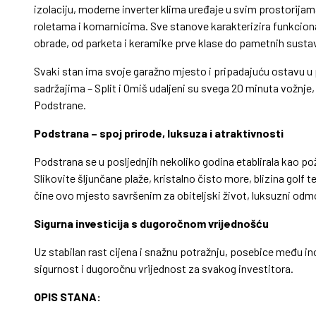
izolaciju, moderne inverter klima uređaje u svim prostorijam
roletama i komarnicima. Sve stanove karakterizira funkcional
obrade, od parketa i keramike prve klase do pametnih sustav
Svaki stan ima svoje garažno mjesto i pripadajuću ostavu 
sadržajima – Split i Omiš udaljeni su svega 20 minuta vožnj
Podstrane.
Podstrana – spoj prirode, luksuza i atraktivnosti
Podstrana se u posljednjih nekoliko godina etablirala kao pož
Slikovite šljunčane plaže, kristalno čisto more, blizina golf 
čine ovo mjesto savršenim za obiteljski život, luksuzni odmo
Sigurna investicija s dugoročnom vrijednošću
Uz stabilan rast cijena i snažnu potražnju, posebice među 
sigurnost i dugoročnu vrijednost za svakog investitora.
OPIS STANA: