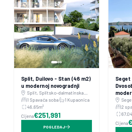
Split, Duilovo - Stan (46 m2)
Seget 
u modernoj novogradnji
Dvosob
modern
Split, Splitsko-dalmatinska
županija
1 Spavaća soba
1 Kupaonica
Seget
46.65m²
dalm
2 sp
€251,991
67.0
Cijena
Cijena
POGLEDAJ