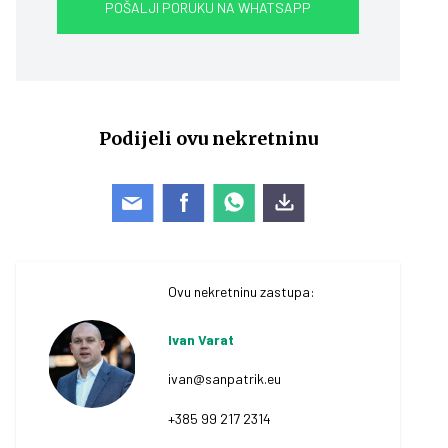
POŠALJI PORUKU NA WHATSAPP
Podijeli ovu nekretninu
Ovu nekretninu zastupa:
Ivan Varat
ivan@sanpatrik.eu
+385 99 217 2314