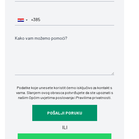
Podatke koje unesete koristit ćemo isključivo za kontakt s
vama. Slanjem ovog obrasca potvrđujete da ste upoznati s
našim
Općim uvjetima poslovanja
i
Pravilima privatnosti
.
ILI