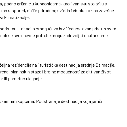
a, podno grijanje u kupaonicama, kao i vanjsku stolariju s
an raspored, obilje prirodnog svjetla i visoka razina završne
a klimatizacije.
u podrumu. Lokacija omogućava brz i jednostavan pristup svim
e, dok se sve dnevne potrebe mogu zadovoljiti unutar same
eljna rezidencijalna i turistička destinacija srednje Dalmacije.
terena, planinskih staza i brojne mogućnosti za aktivan život
r ili pametno ulaganje.
inozemnim kupcima, Podstrana je destinacija koja jamči