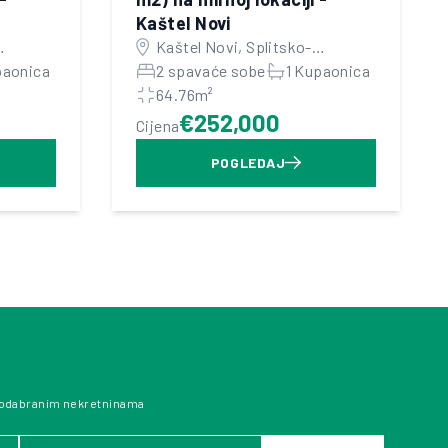
Kaštel Novi
Kaštel Novi, Splitsko-
paonica
dalmatinska županija
2 spavaće sobe
1 Kupaonica
64.76m²
€252,000
Cijena
POGLEDAJ
 odabranim nekretninama