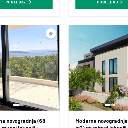
POGLEDAJ
POGLEDAJ
Spremi
a novogradnja (68
Moderna novogradnja
mirnoj lokaciji -
m2) na mirnoj lokaciji 