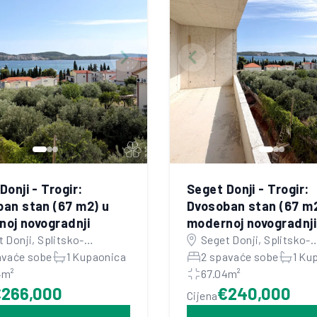
Donji - Trogir:
Seget Donji - Trogir:
an stan (67 m2) u
Dvosoban stan (67 m2
oj novogradnji
modernoj novogradnji
 Donji, Splitsko-
Seget Donji, Splitsko-
atinska županija
avaće sobe
1 Kupaonica
dalmatinska županija
2 spavaće sobe
1 Ku
4m²
67.04m²
€266,000
€240,000
Cijena