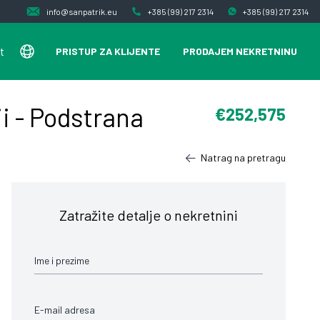
info@sanpatrik.eu
+385 (99) 217 2314
+385 (99) 217 2314
t
PRISTUP ZA KLIJENTE
PRODAJEM NEKRETNINU
i - Podstrana
€252,575
Natrag na pretragu
Zatražite detalje o nekretnini