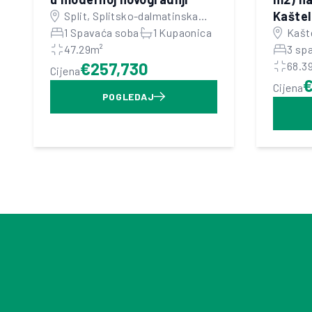
Kaštel
Split, Splitsko-dalmatinska
županija
1 Spavaća soba
1 Kupaonica
Kašte
47.29m²
dalm
3 sp
€257,730
68.3
Cijena
Cijena
POGLEDAJ