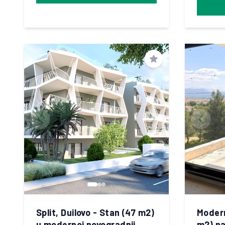
Spremi
Split, Duilovo - Stan (47 m2)
Modern
u modernoj novogradnji
m2) na 