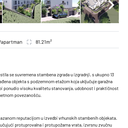
/apartman
81.21m²
stila se suvremena stambena zgrada u izgradnji, s ukupno 13
ugrađena objekta s podzemnom etažom koja uključuje garažna
o bi ponudio visoku kvalitetu stanovanja, udobnost i praktičnost
rometnom povezanošću.
okazanom reputacijom u izvedbi vrhunskih stambenih objekata.
jučujući protuprovalna i protupožarna vrata, izvrsnu zvučnu