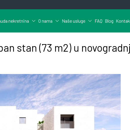
uda nekretnina
O nama
Naše usluge
FAQ
Blog
Kontak
ban stan (73 m2) u novogradnj