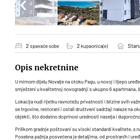
2
2
Stan
spavaće sobe
kupaonica(e)
Opis nekretnine
U mirnom dijelu Novalje na otoku Pagu, u novoj i lijepo ure
smješteni u kvalitetnoj novogradnji s ukupno 6 apartmana, š
Lokacija nudi rijetku ravnotežu privatnosti i blizine svih važ
se trgovine, restorani i ostali društveni sadržaji nalaze na
objekti, što dodatno doprinosi urednosti naselja i dugoročnoj
Prilikom gradnje poštovani su visoki standardi kvalitete, s 
Posebna pažnja posvećena je detaljima, od prostranih i ur