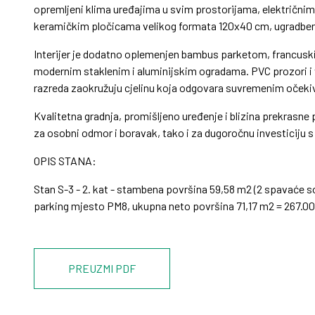
opremljeni klima uređajima u svim prostorijama, električn
keramičkim pločicama velikog formata 120x40 cm, ugradbe
Interijer je dodatno oplemenjen bambus parketom, francuskim
modernim staklenim i aluminijskim ogradama. PVC prozori i vra
razreda zaokružuju cjelinu koja odgovara suvremenim očeki
Kvalitetna gradnja, promišljeno uređenje i blizina prekrasn
za osobni odmor i boravak, tako i za dugoročnu investiciju 
OPIS STANA:
Stan S-3 - 2. kat - stambena površina 59,58 m2 (2 spavaće so
parking mjesto PM8, ukupna neto površina 71,17 m2 = 267.0
PREUZMI PDF