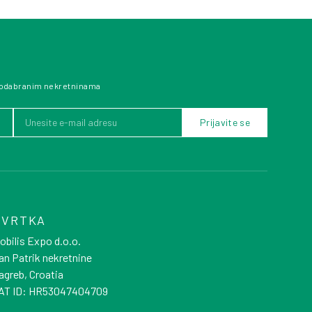
 odabranim nekretninama
Prijavite se
TVRTKA
obilis Expo d.o.o.
an Patrik nekretnine
agreb, Croatia
AT ID: HR53047404709