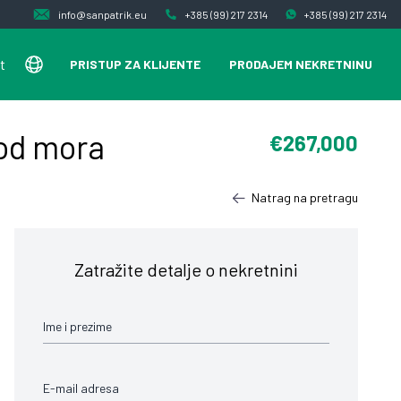
info@sanpatrik.eu
+385 (99) 217 2314
+385 (99) 217 2314
t
PRISTUP ZA KLIJENTE
PRODAJEM NEKRETNINU
 od mora
€267,000
Natrag na pretragu
Zatražite detalje o nekretnini