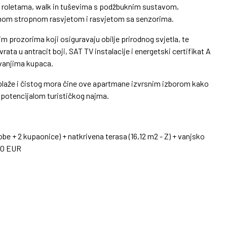
im roletama, walk in tuševima s podžbuknim sustavom,
nom stropnom rasvjetom i rasvjetom sa senzorima.
 prozorima koji osiguravaju obilje prirodnog svjetla, te
ta u antracit boji, SAT TV instalacije i energetski certifikat A
vanjima kupaca.
e plaže i čistog mora čine ove apartmane izvrsnim izborom kako
s potencijalom turističkog najma.
be + 2 kupaonice) + natkrivena terasa (16,12 m2 - Z) + vanjsko
00 EUR