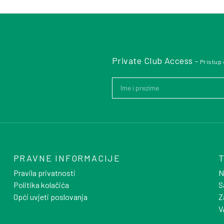
Private Club Access
-
Pristup
PRAVNE INFORMACIJE
Pravila privatnosti
N
Politika kolačića
S
Opći uvjeti poslovanja
Z
V