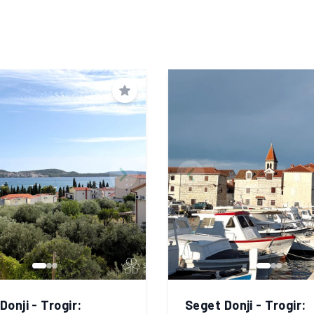
Spremi
Donji - Trogir:
Seget Donji - Trogir: