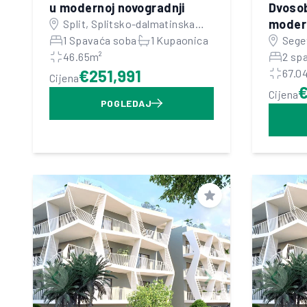
u modernoj novogradnji
Dvosob
modern
Split, Splitsko-dalmatinska
županija
1 Spavaća soba
1 Kupaonica
Seget
46.65m²
dalm
2 sp
€251,991
67.0
Cijena
Cijena
POGLEDAJ
Spremi