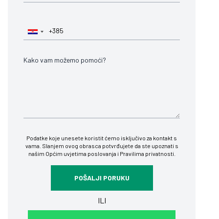
Podatke koje unesete koristit ćemo isključivo za kontakt s
vama. Slanjem ovog obrasca potvrđujete da ste upoznati s
našim
Općim uvjetima poslovanja
i
Pravilima privatnosti
.
ILI