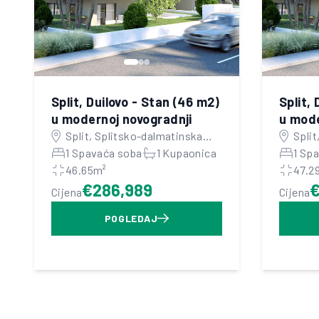
Split, Duilovo - Stan (46 m2)
Split,
u modernoj novogradnji
u mode
Split, Splitsko-dalmatinska
Split
županija
1 Spavaća soba
1 Kupaonica
župa
1 Sp
46.65m²
47.2
€286,989
€
Cijena
Cijena
POGLEDAJ