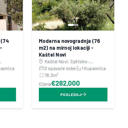
 (74
Moderna novogradnja (76
-
m2) na mirnoj lokaciji -
Kaštel Novi
Kaštel Novi, Splitsko-
paonica
dalmatinska županija
3 spavaće sobe
1 Kupaonica
76.3m²
€282,000
Cijena
POGLEDAJ