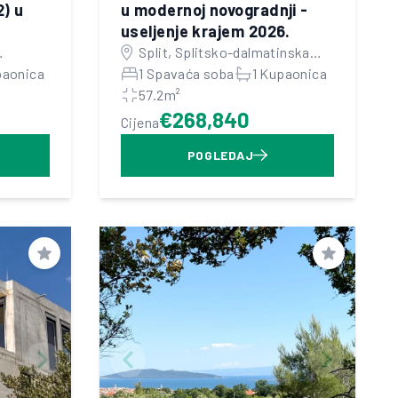
) u
u modernoj novogradnji -
useljenje krajem 2026.
Split, Splitsko-dalmatinska
paonica
županija
1 Spavaća soba
1 Kupaonica
57.2m²
€268,840
Cijena
POGLEDAJ
Spremi
Spremi