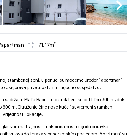
/apartman
71.17m²
đenoj stambenoj zoni, u ponudi su moderno uređeni apartmani
to osigurava privatnost, mir i ugodno susjedstvo.
nih sadržaja. Plaža Babe i more udaljeni su približno 300 m, dok
 oko 600 m. Okruženje čine nove kuće i suvremeni stambeni
 vrijednosti lokacije.
naglaskom na trajnost, funkcionalnost i ugodu boravka.
eđenih vrtova do terasa s panoramskim pogledom. Apartmani su