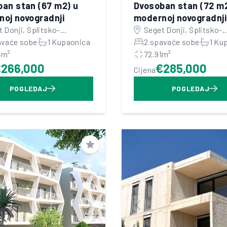
an stan (67 m2) u
Dvosoban stan (72 m2
oj novogradnji
modernoj novogradnji
 Donji, Splitsko-
Seget Donji, Splitsko-
atinska županija
avaće sobe
1 Kupaonica
dalmatinska županija
2 spavaće sobe
1 Ku
4m²
72.91m²
€266,000
€285,000
Cijena
POGLEDAJ
POGLEDAJ
Spremi