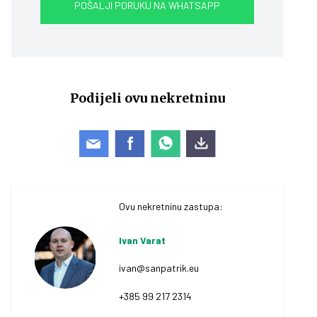
POŠALJI PORUKU NA WHATSAPP
Podijeli ovu nekretninu
Ovu nekretninu zastupa:
Ivan Varat
ivan@sanpatrik.eu
+385 99 217 2314