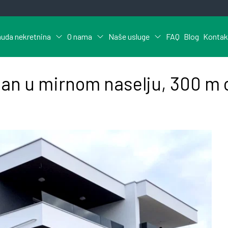
uda nekretnina
O nama
Naše usluge
FAQ
Blog
Kontak
an u mirnom naselju, 300 m