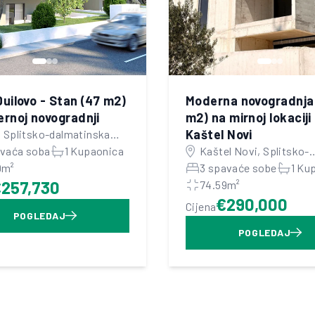
 Duilovo - Stan (47 m2)
Moderna novogradnja
rnoj novogradnji
m2) na mirnoj lokaciji 
Kaštel Novi
, Splitsko-dalmatinska
nija
avaća soba
1 Kupaonica
Kaštel Novi, Splitsko-
9m²
dalmatinska županija
3 spavaće sobe
1 Ku
257,730
74.59m²
€290,000
Cijena
POGLEDAJ
POGLEDAJ